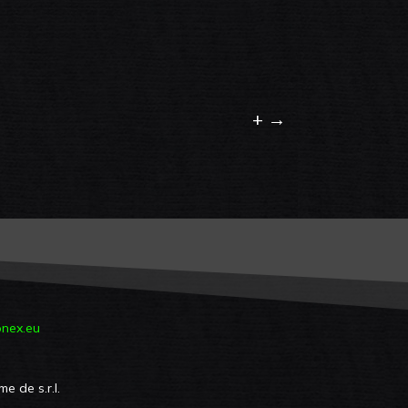
+
→
nex.eu
e de s.r.l.