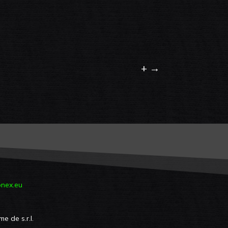
+
→
nex.eu
e de s.r.l.